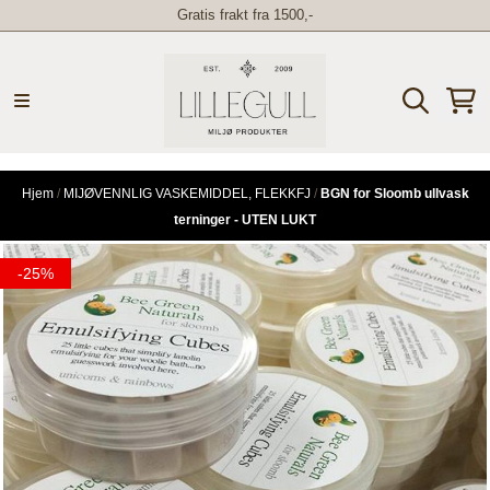
Gratis frakt fra 1500,-
Hopp til innhold
Hjem
/
MIJØVENNLIG VASKEMIDDEL, FLEKKFJ
/
BGN for Sloomb ullvask
terninger - UTEN LUKT
-25%