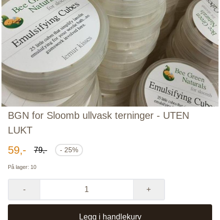
BGN for Sloomb ullvask terninger - UTEN
LUKT
59,-
79,-
- 25%
På lager
: 10
-
+
Legg i handlekurv