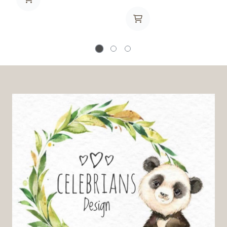
erstatte aluminium og
Hvorfor bærekraftige
plastfolie. Kan også brukes
vaskeark? ✔ Vask som du
over salatboller eller andre
pleir, men enklere og mer
ting med mat. Trekket kan
miljøvennlig ✔ Passer til hvitt,
vaskes i vaskemaskin på 60
farget og mørkt tøy ✔ Vår unike
grader eller vaskes opp med
milde formel passer for silke
oppvasken.
og ull ✔ Passer for alle
temperaturer, inkludert
håndvask ✔ 100 % biologisk
nedbrytbar ✔ Lett å ta med
seg, for eksempel på reise ✔
Helt plastfri og hypoallergen ✔
Dermatologisk testet ✔ Fri for
parabener, fosfater,
klorblekemidler og fargestoffer
✔ Passer i postkassen din
Hvordan virker det? Riv av
stripen langs den perforerte
linjen Plasser den ene
halvdelen under eller oppå
tøyet i vasketrommelen eller -
skuffen Start vaskesyklusen