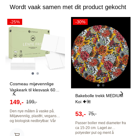
Wordt vaak samen met dit product gekocht
-25%
-30%
Cosmeau mijøvennlige
Vaskeark til klesvask 60
Bakebolle trekk MEDIUM
stk ...
149,-
Koi 🐠🌺
199,-
Den nye måten å vaske på.
53,-
75,-
Miljøvennlig, plastfri, vegansk
og biologisk nedbrytbar. Vår
Passer boller med diameter fra
høykonsentrerte øko-formel er
ca 15-20 cm. Laget av
mild, løses opp i varmt og kaldt
polyester pul og ment å
vann og gir rent, friskt tøy.