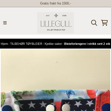
Gratis frakt fra 1500,-
Hopp til innhold
Hjem
/
TILBEHØR TØYBLEIER
/
Kjekke saker
/
Bleieforlengere i strikk sett 2 stk