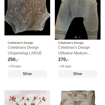
Celebrian's Design
Celebrian's Design
Celebrians Design
Celebrian's Design
Ullsperrelag LARGE
Ullbukse Medium
250,-
LONGIES ...
270,-
På lager
På lager
Kjøp
Kjøp