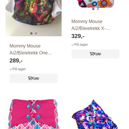
Mommy Mouse
Ai2/Bleietrekk X-
LARGE ?Thumbelina?
329,-
På lager
Mommy Mouse
Ai2/Bleietrekk One
Kjøp
Size ?No Crush?
289,-
På lager
Kjøp