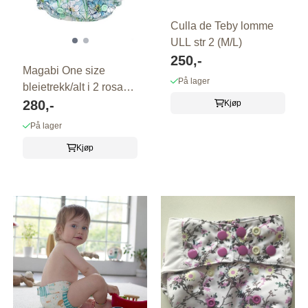
Culla de Teby lomme
ULL str 2 (M/L)
250,-
Magabi One size
På lager
bleietrekk/alt i 2 rosa
med mint
280,-
Kjøp
På lager
Kjøp