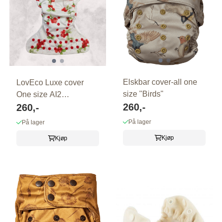
Elskbar cover-all one
LovEco Luxe cover
size "Birds"
One size AI2
260,-
TYTTEBÆR
260,-
På lager
På lager
Kjøp
Kjøp