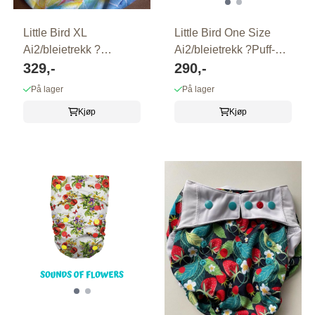
Little Bird XL
Little Bird One Size
Ai2/bleietrekk ?
Ai2/bleietrekk ?Puff-
Rosa/lysblå?
329,-
Ball?
290,-
På lager
På lager
Kjøp
Kjøp