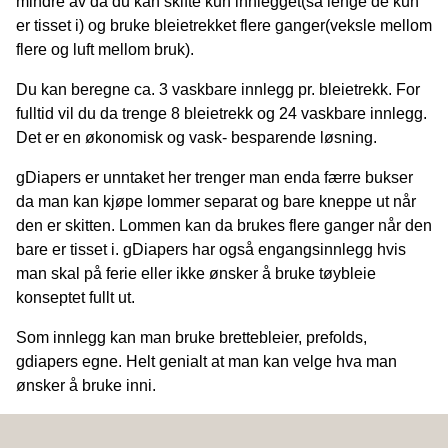
mindre av da du kan skifte kun innlegget(så lenge de kun
er tisset i) og bruke bleietrekket flere ganger(veksle mellom
flere og luft mellom bruk).
Du kan beregne ca. 3 vaskbare innlegg pr. bleietrekk. For
fulltid vil du da trenge 8 bleietrekk og 24 vaskbare innlegg.
Det er en økonomisk og vask- besparende løsning.
gDiapers er unntaket her trenger man enda færre bukser
da man kan kjøpe lommer separat og bare kneppe ut når
den er skitten. Lommen kan da brukes flere ganger når den
bare er tisset i. gDiapers har også engangsinnlegg hvis
man skal på ferie eller ikke ønsker å bruke tøybleie
konseptet fullt ut.
Som innlegg kan man bruke brettebleier, prefolds,
gdiapers egne. Helt genialt at man kan velge hva man
ønsker å bruke inni.