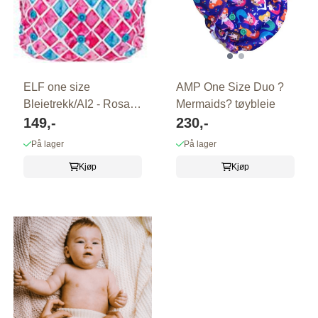
ELF one size
AMP One Size Duo ?
Bleietrekk/AI2 - Rosa
Mermaids? tøybleie
ruter
149,-
230,-
På lager
På lager
Kjøp
Kjøp