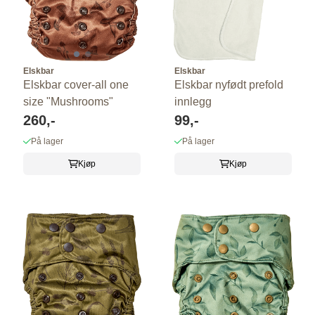
Elskbar
Elskbar
Elskbar cover-all one
Elskbar nyfødt prefold
size "Mushrooms"
innlegg
260,-
99,-
På lager
På lager
Kjøp
Kjøp