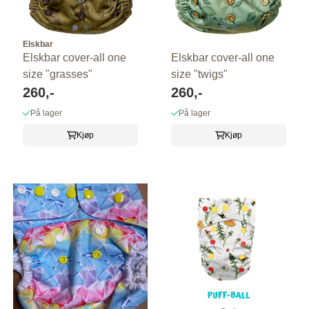
Elskbar
Elskbar cover-all one
Elskbar cover-all one
size "grasses"
size "twigs"
260,-
260,-
På lager
På lager
Kjøp
Kjøp