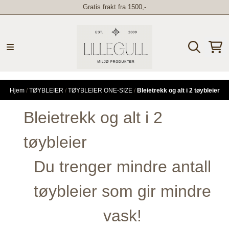
Gratis frakt fra 1500,-
Hopp til innhold
Hjem
/
TØYBLEIER
/
TØYBLEIER ONE-SIZE
/
Bleietrekk og alt i 2 tøybleier
Bleietrekk og alt i 2
tøybleier
Du trenger mindre antall
tøybleier som gir mindre
vask!