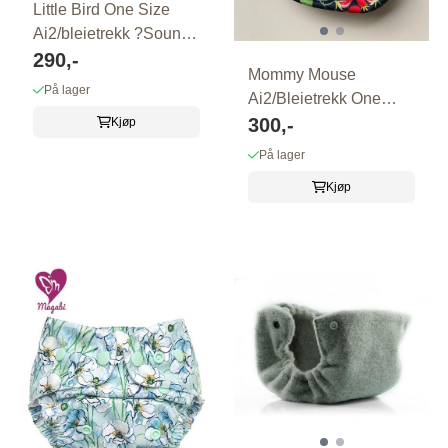
Little Bird One Size
Ai2/bleietrekk ?Sounds
of ...
290,-
Mommy Mouse
På lager
Ai2/Bleietrekk One
Size ?Jordbær?
300,-
Kjøp
På lager
Kjøp