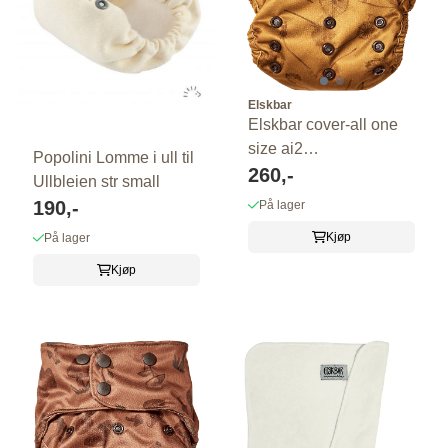
Elskbar
Elskbar cover-all one
size ai2
Popolini Lomme i ull til
FORHÅNDSBESTILLING
260,-
Ullbleien str small
190,-
På lager
Kjøp
På lager
Kjøp