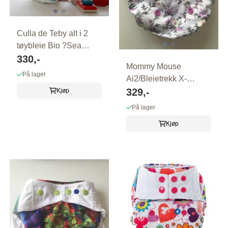
Culla de Teby alt i 2
tøybleie Bio ?Sea
World? M
330,-
Mommy Mouse
På lager
Ai2/Bleietrekk X-
LARGE ?BLOMSTER?
329,-
Kjøp
På lager
Kjøp