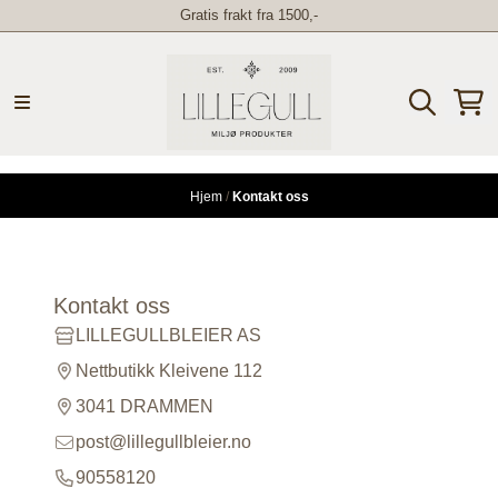
Gratis frakt fra 1500,-
Hopp til innhold
Hjem
/
Kontakt oss
Kontakt oss
LILLEGULLBLEIER AS
Nettbutikk Kleivene 112
3041 DRAMMEN
post@lillegullbleier.no
90558120