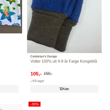
Celebrian's Design
Votter 100% ull 4-9 år Farge Kongeblå
105,-
150,-
På lager
Kjøp
-30%