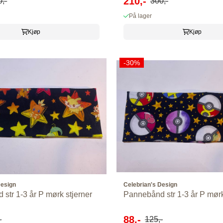
210,-
,-
300,-
På lager
Kjøp
Kjøp
-30%
Design
Celebrian's Design
Pannebånd str 1-3 år P mørk stjerner
Pannebånd str 1-3 år P mør
88,-
-
125,-