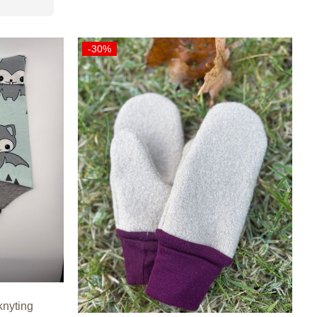
-30%
knyting