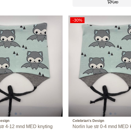
Kjøp
-30%
Design
Celebrian's Design
 str 4-12 mnd MED knyting
Norlin lue str 0-4 mnd MED 