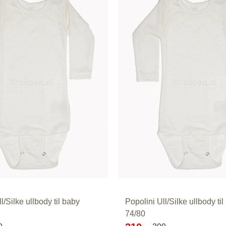
l/Silke ullbody til baby
Popolini Ull/Silke ullbody ti
74/80