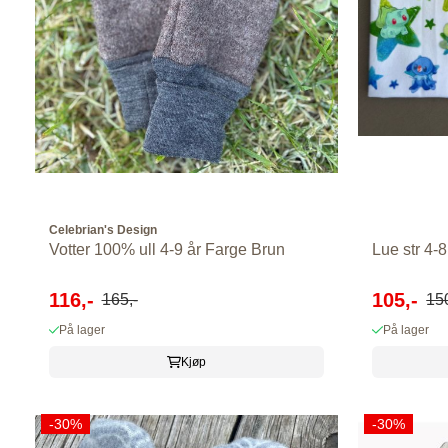
Celebrian's Design
Votter 100% ull 4-9 år Farge Brun
Lue str 4-8
116,-
105,-
165,-
150
På lager
På lager
Kjøp
-30%
-30%