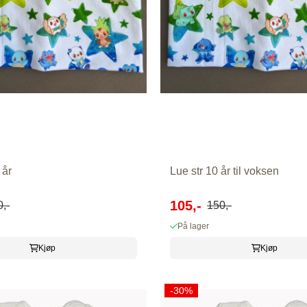
 år
Lue str 10 år til voksen
105,-
,-
150,-
På lager
Kjøp
Kjøp
-30%