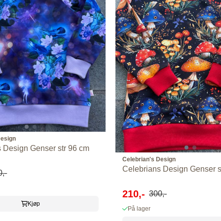
Design
 Design Genser str 96 cm
Celebrian's Design
Celebrians Design Genser s
,-
210,-
300,-
Kjøp
På lager