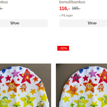
mbus
bomull/bambus
116,-
,-
165,-
På lager
Kjøp
Kjøp
-30%