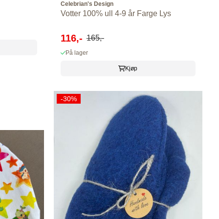
Celebrian's Design
Votter 100% ull 4-9 år Farge Lys
116,-
165,-
På lager
Kjøp
-30%