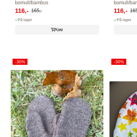
bomull/bambus
bomull/ba
116,-
116,-
165,-
165
På lager
På lager
Kjøp
-30%
-30%