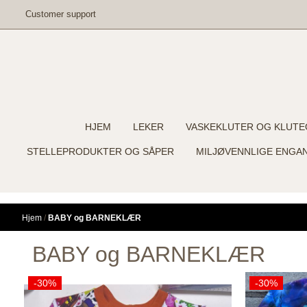
Hopp til innhold
Customer support
HJEM
LEKER
VASKEKLUTER OG KLUTE
STELLEPRODUKTER OG SÅPER
MILJØVENNLIGE ENGA
Hjem
/
BABY og BARNEKLÆR
BABY og BARNEKLÆR
-30%
-30%