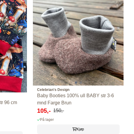
Celebrian's Design
Baby Booties 100% ull BABY str 3-6
tr 96 cm
mnd Farge Brun
105,-
150,-
På lager
Kjøp