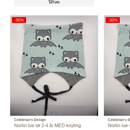
Kjøp
-30%
-30%
Celebrian's Design
Celebrian's 
Norlin lue str 2-4 år MED knyting
Norlin lue