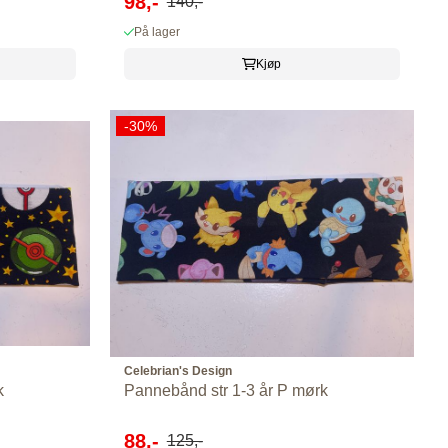
98,-
140,-
På lager
Kjøp
-30%
Celebrian's Design
k
Pannebånd str 1-3 år P mørk
88,-
125,-