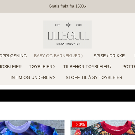
Gratis frakt fra 1500,-
OPPLØSNING
BABY OG BARNEKLÆR
SPISE / DRIKKE
NGSBLEIER
TØYBLEIER
TILBEHØR TØYBLEIER
POTT
INTIM OG UNDERLIV
STOFF TIL Å SY TØYBLEIER
-30%