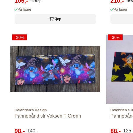
105,-
210,-
150,-
300
På lager
På lager
Kjøp
-30%
-30%
Celebrian's Design
Celebrian's 
Pannebånd str Voksen T Grønn
98,-
88,-
140,-
125,