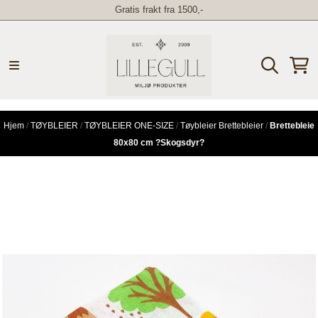
Gratis frakt fra 1500,-
Hopp til innhold
Hjem
/
TØYBLEIER
/
TØYBLEIER ONE-SIZE
/
Tøybleier Brettebleier
/
Brettebleie
80x80 cm ?Skogsdyr?