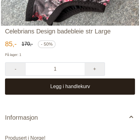
Celebrians Design badebleie str Large
85,-
170,-
- 50%
På lager
: 1
-
+
Legg i handlekurv
Informasjon
Produsert i Norge!