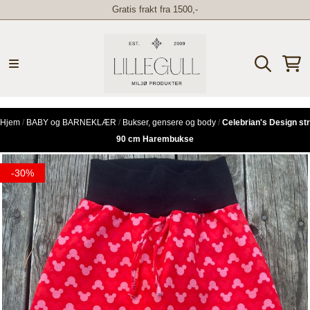
Gratis frakt fra 1500,-
Hopp til innhold
Hjem
/
BABY og BARNEKLÆR
/
Bukser, gensere og body
/
Celebrian's Design str
90 cm Harembukse
-30%