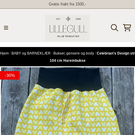
Gratis frakt fra 1500,-
Hopp til innhold
Hjem
/
BABY og BARNEKLÆR
/
Bukser, gensere og body
/
Celebrian's Design str
104 cm Harembukse
-30%