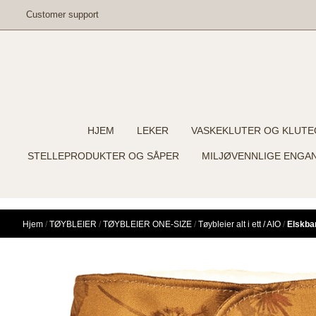
Hopp til innhold
Customer support
HJEM
LEKER
VASKEKLUTER OG KLUTE
STELLEPRODUKTER OG SÅPER
MILJØVENNLIGE ENGA
Hjem
/
TØYBLEIER
/
TØYBLEIER ONE-SIZE
/
Tøybleier alt i ett / AIO
/
Elskba