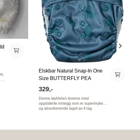
dd
Elskbar Natural Snap-In One
re.
Size BUTTERFLY PEA
 på
329,-
se
Denne tøybleien leveres med
oppdaterte innlegg som er supermyke
vet.
og absorberende laget av 4 lag
bambusfrotte. Elskbar’s Natural Snap-In
tøybleie har meget høy kvalitet. Dansk
design med nydelige unisex prints. One
size størrelse som vokser med ditt barn -
veiledende fra 6-18 kg. Smart design
hvor innlegg kan kneppes ut før vask og