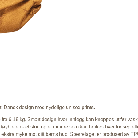
et. Dansk design med nydelige unisex prints.
 fra 6-18 kg. Smart design hvor innlegg kan kneppes ut før vask 
ne tøybleien - et stort og et mindre som kan brukes hver for seg
 ekstra myke mot ditt barns hud. Sperrelaget er produsert av TP