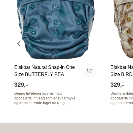
Elskbar Natural Snap-In One
Elskbar Na
Size BUTTERFLY PEA
Size BIR
329,-
329,-
Denne tøybleien leveres med
Denne tøyble
oppdaterte innlegg som er supermyke
oppdaterte i
og absorberende laget av 4 lag
og absorberen
bambusfrotte. Elskbar’s Natural Snap-In
bambusfrotte. Elskbar’s Natural Snap-I
tøybleie har meget høy kvalitet. Dansk
tøybleie har m
design med nydelige unisex prints. One
design med nyde
size størrelse som vokser med ditt barn -
size størrelse
veiledende fra 6-18 kg. Smart design
veiledende fr
hvor innlegg kan kneppes ut før vask og
hvor innlegg 