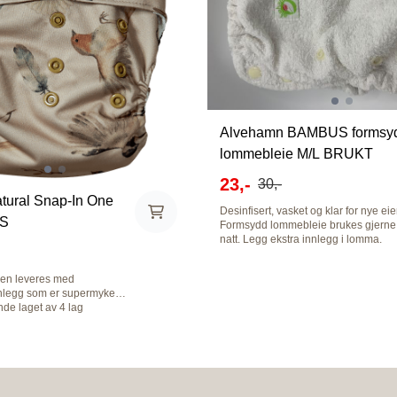
Alvehamn BAMBUS formsy
lommebleie M/L BRUKT
23,-
30,-
tural Snap-In One
Desinfisert, vasket og klar for nye eie
DS
Formsydd lommebleie brukes gjerne
natt. Legg ekstra innlegg i lomma.
Utenpå brukes det sperrelag. Størrel
M/L veiledende 6-13 kg. Godt brukt.
ien leveres med
Ingen flekker, og strikkene er i god
nnlegg som er supermyke
stand. Sidekneppet med justering i li
de laget av 4 lag
Produsert i Sverige!
n
eget høy kvalitet. Dansk
lige unisex prints. One
 som vokser med ditt barn -
a 6-18 kg. Smart design
kan kneppes ut før vask og