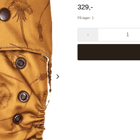
329,-
På lager
: 1
-