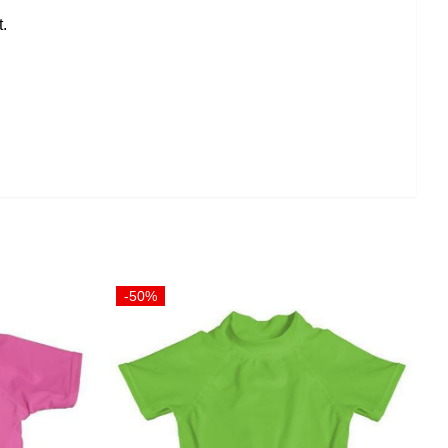
t.
-50%