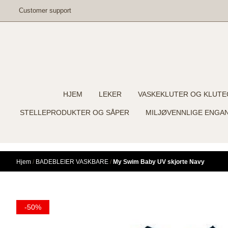
Hopp til innhold
Customer support
HJEM
LEKER
VASKEKLUTER OG KLUTE
STELLEPRODUKTER OG SÅPER
MILJØVENNLIGE ENGA
Hjem
/
BADEBLEIER VASKBARE
/
My Swim Baby UV skjorte Navy
-50%