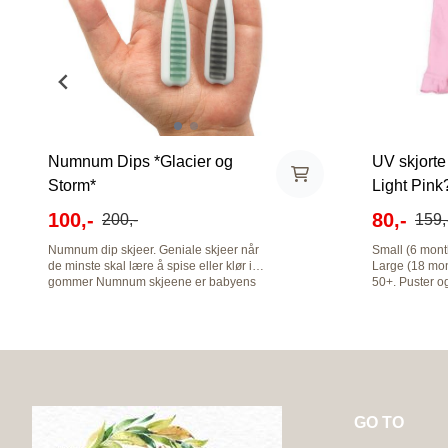
Numnum Dips *Glacier og
UV skjorte
Storm*
Light Pink
100,-
80,-
200,-
159,
Numnum dip skjeer. Geniale skjeer når
Small (6 months) Medium (12 
de minste skal lære å spise eller klør i
Large (18 months) X-Large (
gommer Numnum skjeene er babyens
50+. Puster og
første skritt til å lære å spise selv. Design
badebleiene o
som gjør den enklere å bruke enn en
Baby". Den ro
skje fordi det finnes ikke noen feil måte
nederst.
og holde den på. Skjeene er flate slik at
maten holder seg på istedet for å renne
av som det gjør med skje. Skjeen med
hull i midten holder på tykkere mat,
skjeen med knotter holder på tynnere
GO TO
mat. Skjeene er akkurat passe myke og
lindrer såre gummer når tenner er på vei