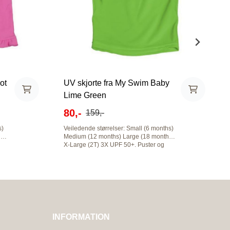
ot
UV skjorte fra My Swim Baby
Lime Green
80,-
159,-
Veiledende størrelser: Small (6 months)
Medium (12 months) Large (18 months)
X-Large (2T) 3X UPF 50+. Puster og
im
tørker raskt. Matcher badebleiene og
solhatter fra "My Swim Baby". Den rosa
har en søt kant nederst.
INFORMATION