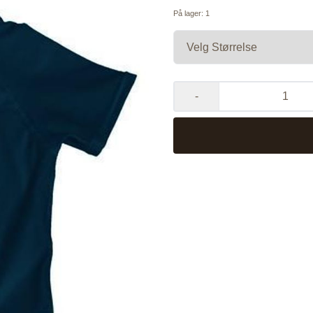
På lager
: 1
-