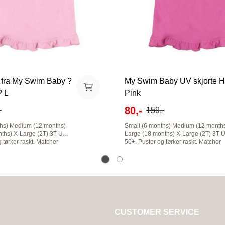
 fra My Swim Baby ?
My Swim Baby UV skjorte H
? L
Pink
80,-
-
159,-
months)
Small (6 months) Medium (12 months)
2T) 3T UPF
Large (18 months) X-Large (2T) 3T UPF
 tørker raskt. Matcher
50+. Puster og tørker raskt. Matcher
g solhatter fra "My Swim
badebleiene og solhatter fra "My Sw
sa har en søt kant
Baby". Den rosa har en søt kant
nederst.
CUSTOMER SERVICE