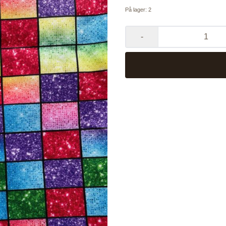
På lager
: 2
-