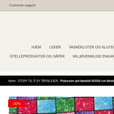
Hopp til innhold
Customer support
HJEM
LEKER
VASKEKLUTER OG KLUTE
STELLEPRODUKTER OG SÅPER
MILJØVENNLIGE ENGA
Hjem
/
STOFF TIL Å SY TØYBLEIER
/
Polyester pul bleiebit 50X50 cm bleie
-30%