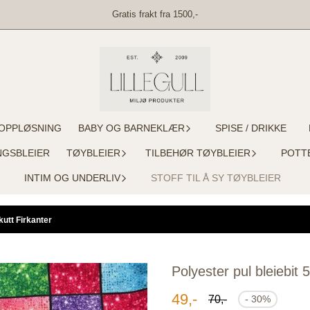
Gratis frakt fra 1500,-
OPPLØSNING
BABY OG BARNEKLÆR
SPISE / DRIKKE
NGSBLEIER
TØYBLEIER
TILBEHØR TØYBLEIER
POTT
INTIM OG UNDERLIV
STOFF TIL Å SY TØYBLEIER
kutt Firkanter
Polyester pul bleiebit
49,-
70,-
- 30%