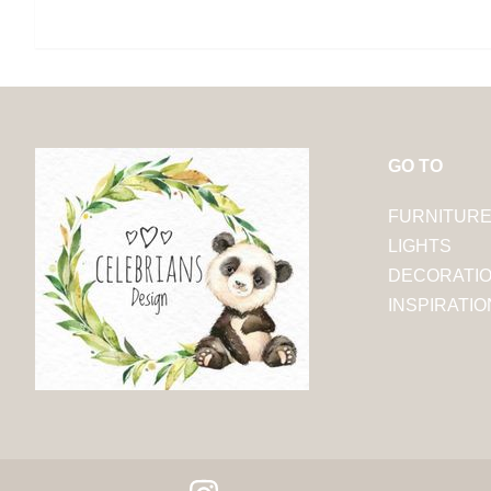
GO TO
FURNITUR
LIGHTS
DECORATI
INSPIRATIO