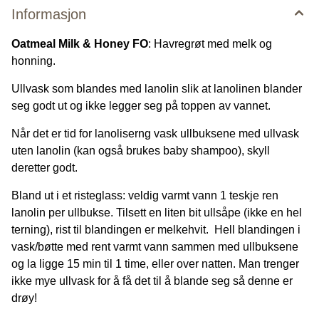
Informasjon
Oatmeal Milk & Honey FO
: Havregrøt med melk og
honning.
Ullvask som blandes med lanolin slik at lanolinen blander
seg godt ut og ikke legger seg på toppen av vannet.
Når det er tid for lanoliserng vask ullbuksene med ullvask
uten lanolin (kan også brukes baby shampoo), skyll
deretter godt.
Bland ut i et risteglass: veldig varmt vann 1 teskje ren
lanolin per ullbukse. Tilsett en liten bit ullsåpe (ikke en hel
terning), rist til blandingen er melkehvit. Hell blandingen i
vask/bøtte med rent varmt vann sammen med ullbuksene
og la ligge 15 min til 1 time, eller over natten. Man trenger
ikke mye ullvask for å få det til å blande seg så denne er
drøy!