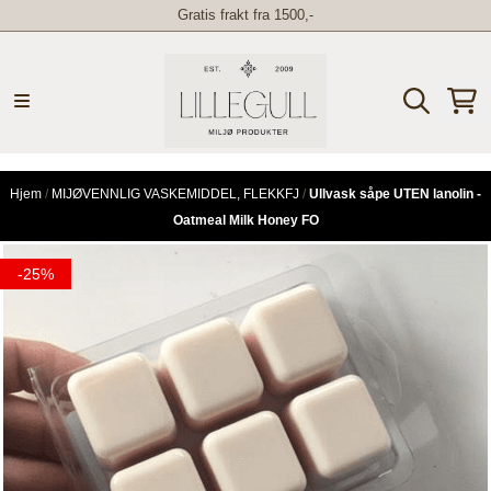
Gratis frakt fra 1500,-
Hopp til innhold
Hjem
/
MIJØVENNLIG VASKEMIDDEL, FLEKKFJ
/
Ullvask såpe UTEN lanolin -
Oatmeal Milk Honey FO
-25%