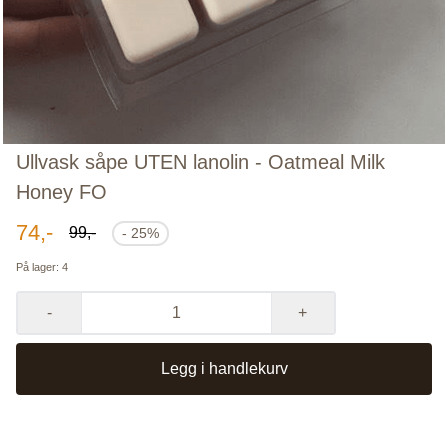
Ullvask såpe UTEN lanolin - Oatmeal Milk
Honey FO
74,-
99,-
- 25%
På lager
: 4
-
+
Legg i handlekurv